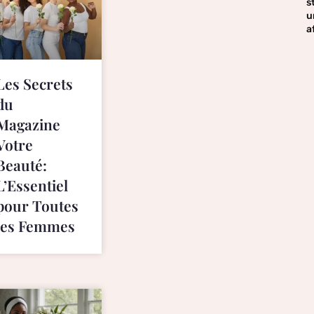
s
u
a
Les Secrets
du
Magazine
Votre
Beauté:
L’Essentiel
pour Toutes
les Femmes