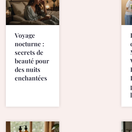
s
.
s
t
r
Voyage
o
nocturne :
n
secrets de
g
beauté pour
w
i
des nuits
l
enchantées
l
p
r
o
b
a
b
l