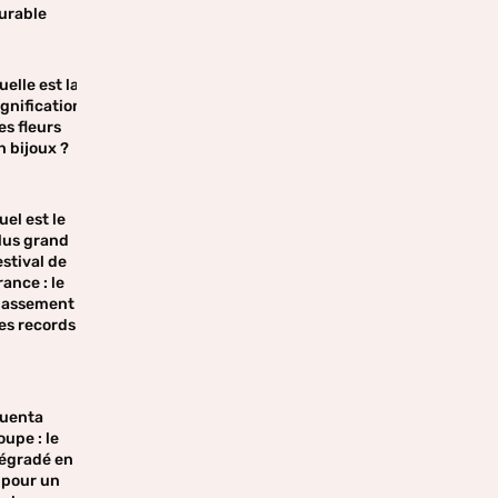
urable
uelle est la
ignification
es fleurs
n bijoux ?
uel est le
lus grand
estival de
rance : le
lassement
es records
uenta
oupe : le
égradé en
 pour un