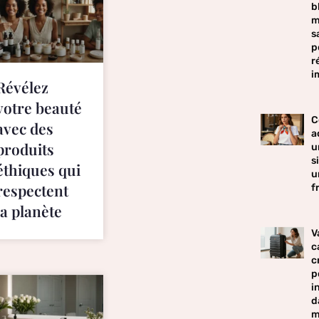
b
m
s
p
r
i
Révélez
votre beauté
C
avec des
a
produits
u
s
éthiques qui
u
respectent
f
la planète
V
c
c
p
i
d
m