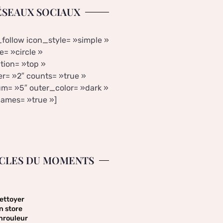
ÉSEAUX SOCIAUX
_follow icon_style= »simple »
= »circle »
tion= »top »
r= »2″ counts= »true »
m= »5″ outer_color= »dark »
ames= »true »]
CLES DU MOMENTS
ettoyer
n store
nrouleur