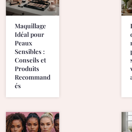
r
e
l
a
Maquillage
t
Idéal pour
e
Peaux
d
Sensibles :
w
i
Conseils et
t
Produits
h
Recommand
s
és
w
i
s
s
h
t
t