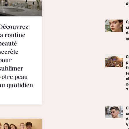
d
Q
Découvrez
s
d
la routine
e
beauté
secrète
Q
pour
p
sublimer
f
F
votre peau
c
au quotidien
d
?
!
C
c
d
V