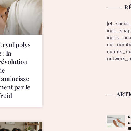
R
[et_social
icon_shape
icons_loca
Cryolipolys
col_numbe
counts_nu
e : la
network_n
révolution
de
l’amincisse
ment par le
ARTI
froid
N
u
e