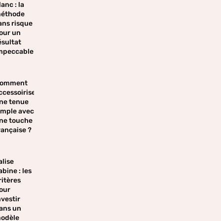
lanc : la
éthode
ans risque
our un
ésultat
mpeccable
omment
ccessoiriser
ne tenue
imple avec
ne touche
rançaise ?
alise
abine : les
ritères
our
nvestir
ans un
odèle