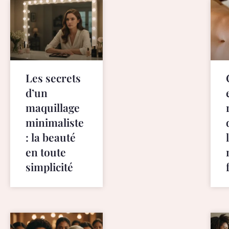
e
s
h
o
p
p
Les secrets
i
d’un
n
g
maquillage
f
minimaliste
r
: la beauté
o
en toute
m
a
simplicité
g
r
e
a
t