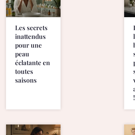
t
v
a
p
Les secrets
e
inattendus
s
pour une
s
t
peau
o
éclatante en
r
toutes
e
saisons
.
c
o
m
v
a
p
e