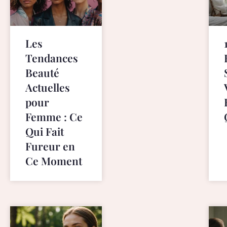
p
s
:
Les
/
/
Tendances
f
Beauté
a
Actuelles
k
pour
e
r
Femme : Ce
o
Qui Fait
l
Fureur en
e
Ce Moment
x
.
i
s
.
p