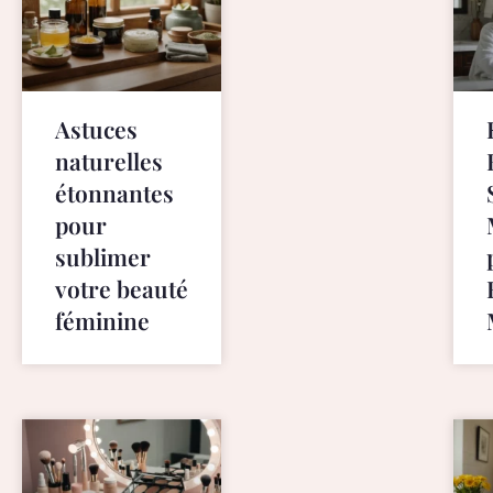
y
b
e
t
Astuces
h
e
naturelles
s
étonnantes
i
pour
m
sublimer
i
l
votre beauté
a
féminine
r
i
t
i
e
s