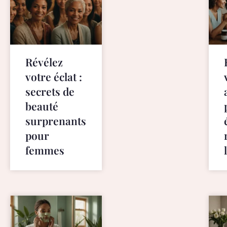
s
e
l
e
c
Révélez
t
votre éclat :
i
secrets de
o
beauté
n
surprenants
a
t
pour
w
femmes
w
w
.
b
e
s