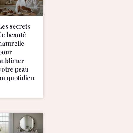
Les secrets
de beauté
naturelle
pour
sublimer
votre peau
au quotidien