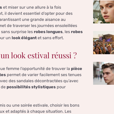
s
et miser sur une allure à la fois
t, il devient essentiel d’opter pour des
 garantissant une grande aisance au
t de traverser les journées ensoleillées
e sans surprise les
robes longues
, les
robes
pour un
look élégant
et sans effort.
un look estival réussi ?
ue femme l’opportunité de trouver la
pièce
tes
permet de varier facilement ses tenues
 avec des sandales décontractées qu’avec
e de
possibilités stylistiques
pour
is ou une soirée estivale, choisir les bons
eux et adaptés à chaque situation. Les