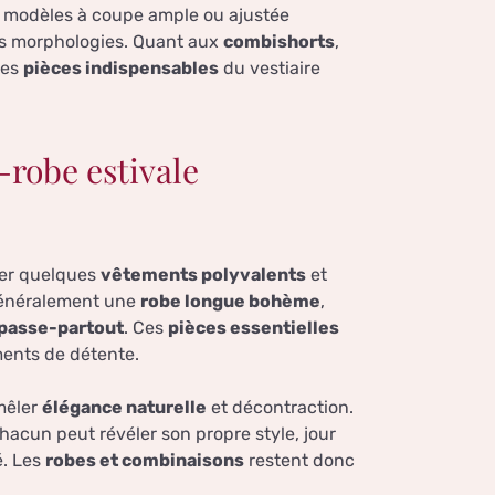
s modèles à coupe ample ou ajustée
les morphologies. Quant aux
combishorts
,
des
pièces indispensables
du vestiaire
robe estivale
nner quelques
vêtements polyvalents
et
 généralement une
robe longue bohème
,
passe-partout
. Ces
pièces essentielles
ments de détente.
mêler
élégance naturelle
et décontraction.
hacun peut révéler son propre style, jour
té. Les
robes et combinaisons
restent donc