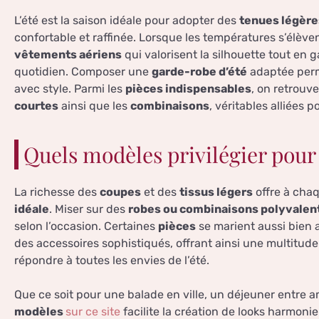
L’été est la saison idéale pour adopter des
tenues légère
confortable et raffinée. Lorsque les températures s’élèven
vêtements aériens
qui valorisent la silhouette tout en
quotidien. Composer une
garde-robe d’été
adaptée perme
avec style. Parmi les
pièces indispensables
, on retrouv
courtes
ainsi que les
combinaisons
, véritables alliées 
Quels modèles privilégier pour 
La richesse des
coupes
et des
tissus légers
offre à chaq
idéale
. Miser sur des
robes ou combinaisons polyvalen
selon l’occasion. Certaines
pièces
se marient aussi bien
des accessoires sophistiqués, offrant ainsi une multitud
répondre à toutes les envies de l’été.
Que ce soit pour une balade en ville, un déjeuner entre am
modèles
sur ce site
facilite la création de looks harmoni