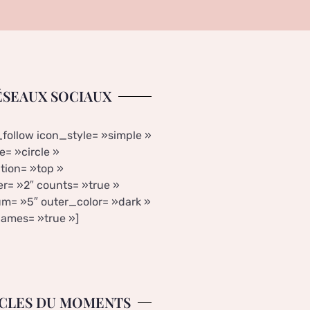
ÉSEAUX SOCIAUX
_follow icon_style= »simple »
= »circle »
tion= »top »
r= »2″ counts= »true »
m= »5″ outer_color= »dark »
ames= »true »]
CLES DU MOMENTS