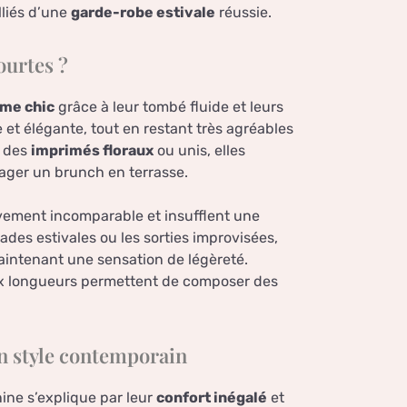
lliés d’une
garde-robe estivale
réussie.
ourtes ?
ème chic
grâce à leur tombé fluide et leurs
e et élégante, tout en restant très agréables
s des
imprimés floraux
ou unis, elles
tager un brunch en terrasse.
vement incomparable et insufflent une
ades estivales ou les sorties improvisées,
aintenant une sensation de légèreté.
eux longueurs permettent de composer des
n style contemporain
ine s’explique par leur
confort inégalé
et