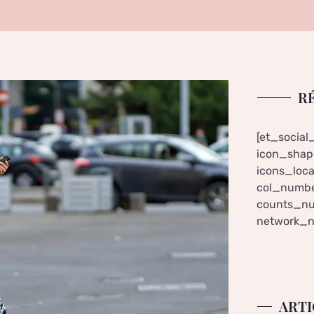
R
[et_social
icon_shape
icons_loca
col_numbe
counts_nu
network_n
ARTI