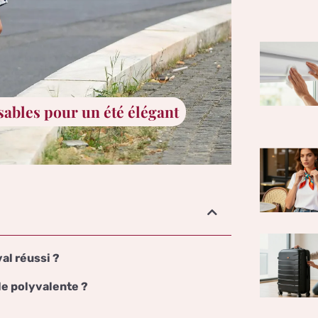
ables pour un été élégant
al réussi ?
e polyvalente ?