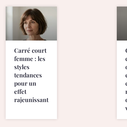
s
.
s
t
r
o
n
Carré court
g
femme : les
w
i
styles
l
tendances
l
pour un
p
effet
r
o
rajeunissant
b
a
b
l