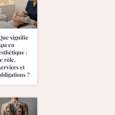
Que signifie
spa en
esthétique :
le rôle,
services et
obligations ?