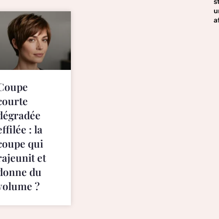
s
u
a
Coupe
courte
dégradée
effilée : la
coupe qui
rajeunit et
donne du
volume ?