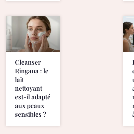
t
v
a
p
e
s
s
t
o
Cleanser
r
Ringana : le
e
lait
.
c
nettoyant
o
est-il adapté
m
aux peaux
v
sensibles ?
a
p
e