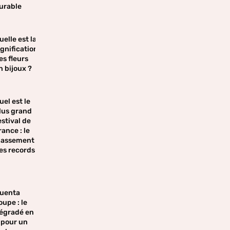
urable
uelle est la
ignification
es fleurs
n bijoux ?
uel est le
lus grand
estival de
rance : le
lassement
es records
uenta
oupe : le
égradé en
 pour un