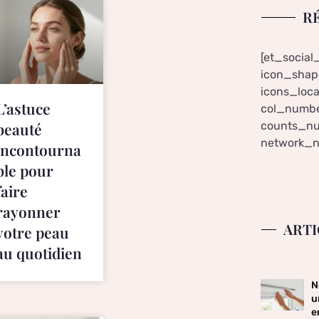
R
[et_social
icon_shape
icons_loca
L’astuce
col_numbe
counts_nu
beauté
network_n
incontourna
ble pour
faire
rayonner
ARTI
votre peau
au quotidien
N
u
e