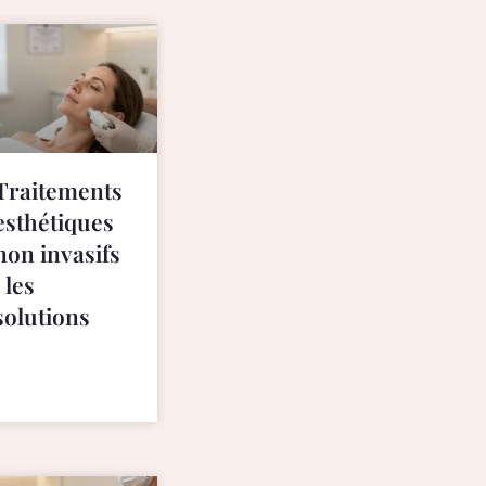
Traitements
esthétiques
non invasifs
: les
solutions