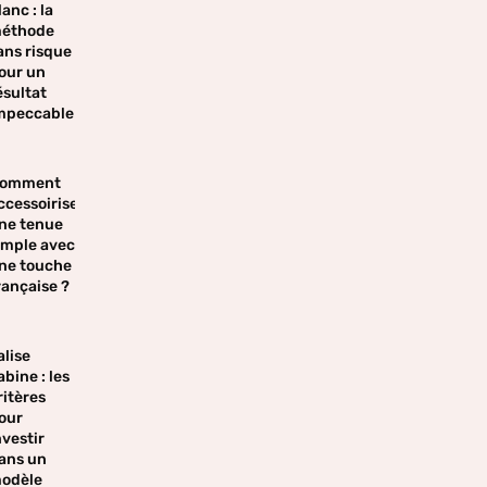
lanc : la
éthode
ans risque
our un
ésultat
mpeccable
omment
ccessoiriser
ne tenue
imple avec
ne touche
rançaise ?
alise
abine : les
ritères
our
nvestir
ans un
odèle