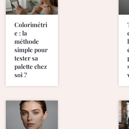
p
s
:
Colorimétri
/
/
e : la
f
méthode
a
simple pour
k
tester sa
e
r
palette chez
o
soi ?
l
e
x
.
i
s
.
p