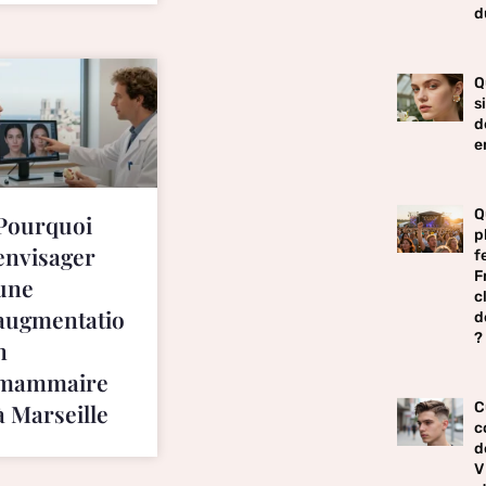
d
Q
s
d
e
Q
Pourquoi
p
envisager
f
F
une
c
augmentatio
d
?
n
mammaire
C
à Marseille
c
d
V