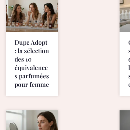
r
e
l
a
t
e
Dupe Adopt
d
: la sélection
w
i
des 10
t
équivalence
h
s parfumées
s
pour femme
w
i
s
s
h
t
t