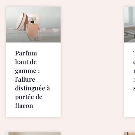
y
b
e
t
h
e
s
Parfum
i
haut de
m
gamme :
i
l
l’allure
a
distinguée à
r
portée de
i
flacon
t
i
e
s