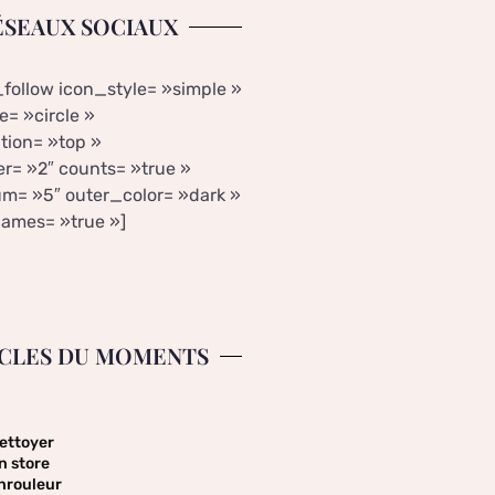
ÉSEAUX SOCIAUX
_follow icon_style= »simple »
= »circle »
tion= »top »
r= »2″ counts= »true »
m= »5″ outer_color= »dark »
ames= »true »]
CLES DU MOMENTS
ettoyer
n store
nrouleur