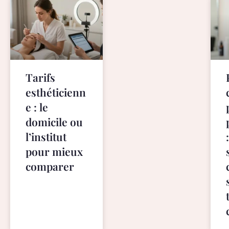
s
e
l
e
c
t
Tarifs
i
esthéticienn
o
e : le
n
domicile ou
a
t
l’institut
w
pour mieux
w
comparer
w
.
b
e
s