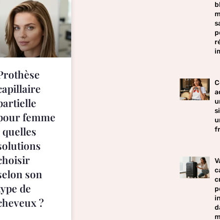
b
m
s
p
r
i
Prothèse
C
capillaire
a
partielle
u
s
pour femme
u
: quelles
f
solutions
choisir
V
c
selon son
c
type de
p
i
cheveux ?
d
m