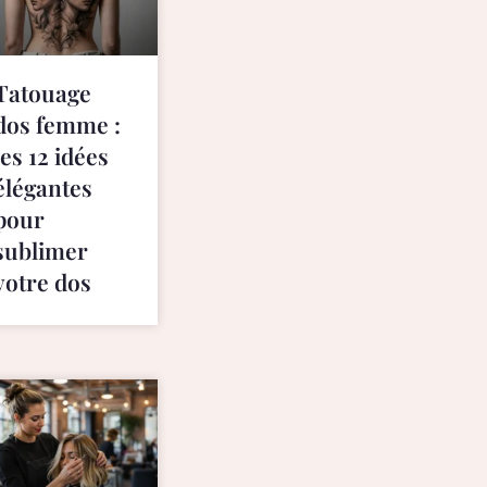
Tatouage
dos femme :
les 12 idées
élégantes
pour
sublimer
votre dos