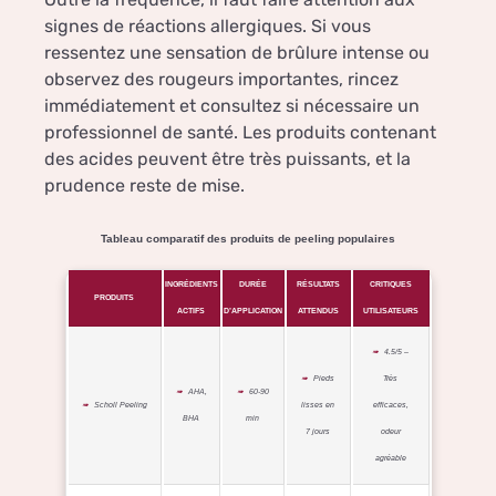
signes de réactions allergiques. Si vous
ressentez une sensation de brûlure intense ou
observez des rougeurs importantes, rincez
immédiatement et consultez si nécessaire un
professionnel de santé. Les produits contenant
des acides peuvent être très puissants, et la
prudence reste de mise.
Tableau comparatif des produits de peeling populaires
INGRÉDIENTS
DURÉE
RÉSULTATS
CRITIQUES
PRODUITS
ACTIFS
D’APPLICATION
ATTENDUS
UTILISATEURS
4.5/5 –
Pieds
Très
AHA,
60-90
Scholl Peeling
lisses en
efficaces,
BHA
min
7 jours
odeur
agréable