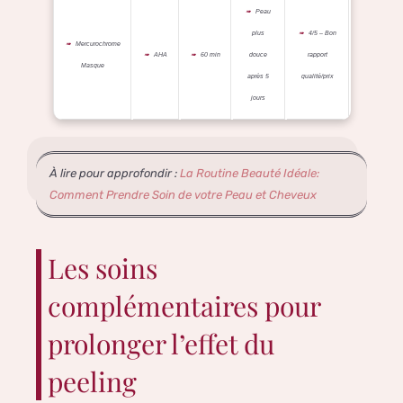
Peau
plus
4/5 – Bon
Mercurochrome
AHA
60 min
douce
rapport
Masque
après 5
qualité/prix
jours
À lire pour approfondir :
La Routine Beauté Idéale:
Comment Prendre Soin de votre Peau et Cheveux
Les soins
complémentaires pour
prolonger l’effet du
peeling