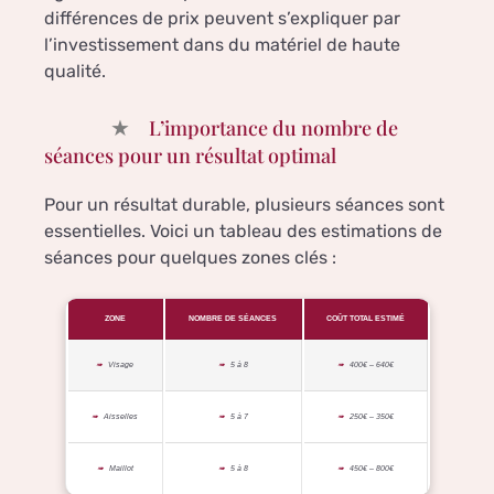
différences de prix peuvent s’expliquer par
l’investissement dans du matériel de haute
qualité.
L’importance du nombre de
séances pour un résultat optimal
Pour un résultat durable, plusieurs séances sont
essentielles. Voici un tableau des estimations de
séances pour quelques zones clés :
ZONE
NOMBRE DE SÉANCES
COÛT TOTAL ESTIMÉ
Visage
5 à 8
400€ – 640€
Aisselles
5 à 7
250€ – 350€
Maillot
5 à 8
450€ – 800€