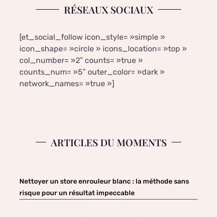
RÉSEAUX SOCIAUX
[et_social_follow icon_style= »simple »
icon_shape= »circle » icons_location= »top »
col_number= »2″ counts= »true »
counts_num= »5″ outer_color= »dark »
network_names= »true »]
ARTICLES DU MOMENTS
Nettoyer un store enrouleur blanc : la méthode sans
risque pour un résultat impeccable