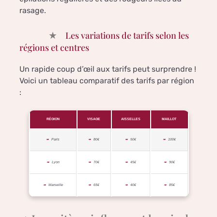
rasage.
Les variations de tarifs selon les
régions et centres
Un rapide coup d’œil aux tarifs peut surprendre !
Voici un tableau comparatif des tarifs par région
:
RÉGION
VISAGE
AISSELLES
MAILLOT
Paris
80€
50€
100€
Lyon
70€
45€
90€
Marseille
65€
40€
85€