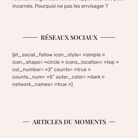
incarnés. Pourquoi ne pas les envisager ?
RÉSEAUX SOCIAUX
[et_social_follow icon_style= »simple »
icon_shape= »circle » icons_location= »top »
col_number= »2″ counts= »true »
counts_num= »5″ outer_color= »dark »
network_names= »true »]
ARTICLES DU MOMENTS