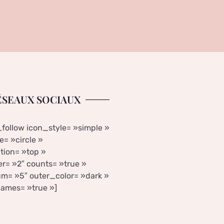
ÉSEAUX SOCIAUX
_follow icon_style= »simple »
= »circle »
tion= »top »
r= »2″ counts= »true »
m= »5″ outer_color= »dark »
ames= »true »]