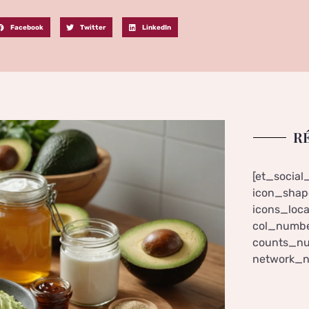
Facebook
Twitter
LinkedIn
R
[et_social
icon_shape
icons_loca
col_numbe
counts_nu
network_n