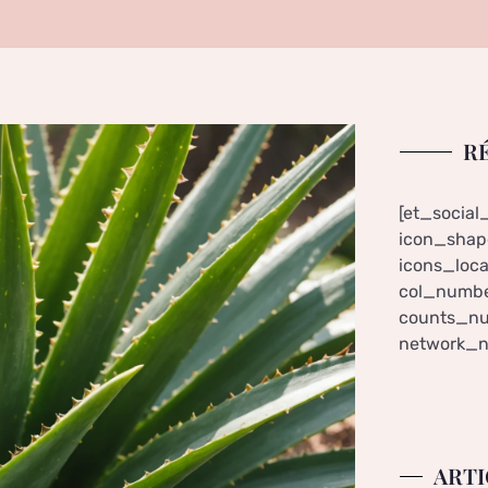
R
[et_social
icon_shape
icons_loca
col_numbe
counts_nu
network_n
ARTI