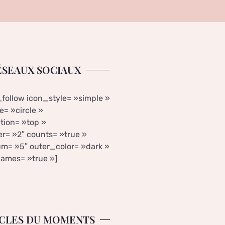
ÉSEAUX SOCIAUX
_follow icon_style= »simple »
= »circle »
tion= »top »
r= »2″ counts= »true »
m= »5″ outer_color= »dark »
ames= »true »]
CLES DU MOMENTS