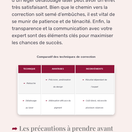
d’un léger détatouage laser peut avoir un effet
très satisfaisant. Bien que le chemin vers la
correction soit semé d’embûches, il est vital de
se munir de patience et de ténacité. Enfin, la
transparence et la communication avec votre
expert sont des éléments clés pour maximiser
les chances de succès.
Comparatif des techniques de correction
TECHNIQUE
AVANTAGES
INCONVÉNIENTS
Précision, amélioration
Résultat dépendant de
Retouche
du design
l’expert
Détatouage
Atténuation efficace du
Coût élevé, nécessite
au laser
pigment
plusieurs séances
Les précautions à prendre avant