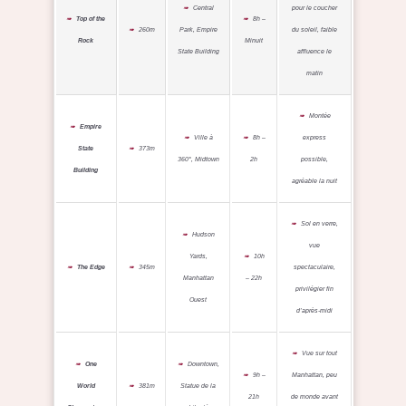
Central
pour le coucher
Top of the
8h –
260m
Park, Empire
du soleil, faible
Rock
Minuit
State Building
affluence le
matin
Montée
Empire
Ville à
8h –
express
State
373m
360°, Midtown
2h
possible,
Building
agréable la nuit
Sol en verre,
Hudson
vue
Yards,
10h
The Edge
345m
spectaculaire,
Manhattan
– 22h
privilégier fin
Ouest
d’après-midi
Vue sur tout
One
Downtown,
9h –
Manhattan, peu
World
381m
Statue de la
21h
de monde avant