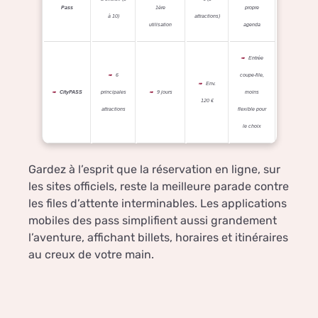
Pass
1ère
propre
à 10)
attractions)
utilisation
agenda
Entrée
6
coupe-file,
Env.
CityPASS
principales
9 jours
moins
120 €
attractions
flexible pour
le choix
Gardez à l’esprit que la réservation en ligne, sur
les sites officiels, reste la meilleure parade contre
les files d’attente interminables. Les applications
mobiles des pass simplifient aussi grandement
l’aventure, affichant billets, horaires et itinéraires
au creux de votre main.