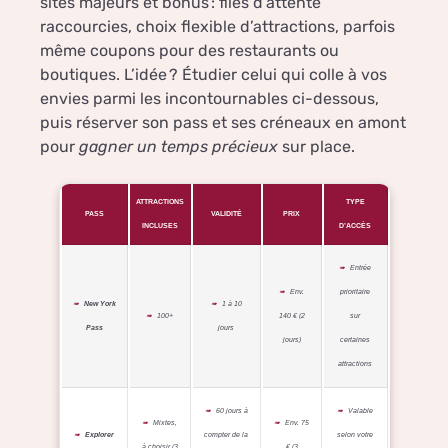
sites majeurs et bonus : files d’attente
raccourcies, choix flexible d’attractions, parfois
même coupons pour des restaurants ou
boutiques. L’idée ? Étudier celui qui colle à vos
envies parmi les incontournables ci-dessous,
puis réserver son pass et ses créneaux en amont
pour
gagner un temps précieux
sur place.
ATTRACTIONS
TYPE
PASS
VALIDITÉ
PRIX
INCLUSES
D’ACCÈS
Entrée
Env.
prioritaire
New York
1 à 10
100+
140 € (2
sur
Pass
jours
jours)
certaines
attractions
60 jours à
Valable
Mixtes,
Env. 75
Explorer
compter de la
selon votre
à choisir (3
€ (3