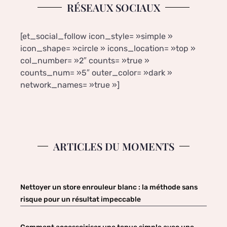
RÉSEAUX SOCIAUX
[et_social_follow icon_style= »simple »
icon_shape= »circle » icons_location= »top »
col_number= »2″ counts= »true »
counts_num= »5″ outer_color= »dark »
network_names= »true »]
ARTICLES DU MOMENTS
Nettoyer un store enrouleur blanc : la méthode sans
risque pour un résultat impeccable