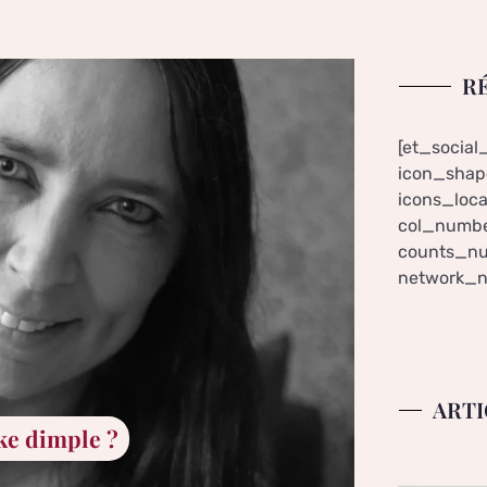
R
[et_social
icon_shape
icons_loca
col_numbe
counts_nu
network_n
ARTI
ake dimple ?