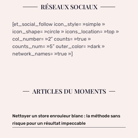
RÉSEAUX SOCIAUX
[et_social_follow icon_style= »simple »
icon_shape= »circle » icons_location= »top »
col_number= »2″ counts= »true »
counts_num= »5″ outer_color= »dark »
network_names= »true »]
ARTICLES DU MOMENTS
Nettoyer un store enrouleur blanc : la méthode sans
risque pour un résultat impeccable