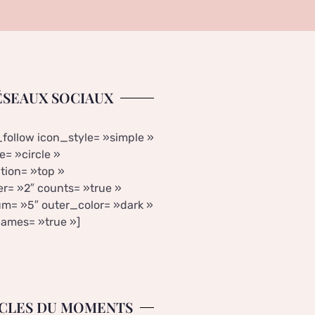
ÉSEAUX SOCIAUX
_follow icon_style= »simple »
= »circle »
tion= »top »
r= »2″ counts= »true »
m= »5″ outer_color= »dark »
ames= »true »]
CLES DU MOMENTS