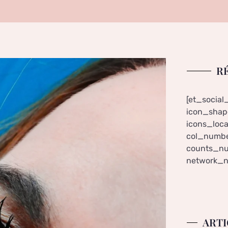
R
[et_social
icon_shape
icons_loca
col_numbe
counts_nu
network_n
ARTI