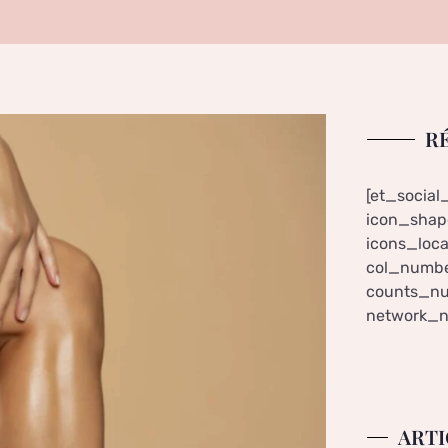
R
[et_social
icon_shape
icons_loca
col_numbe
counts_nu
network_n
ARTI