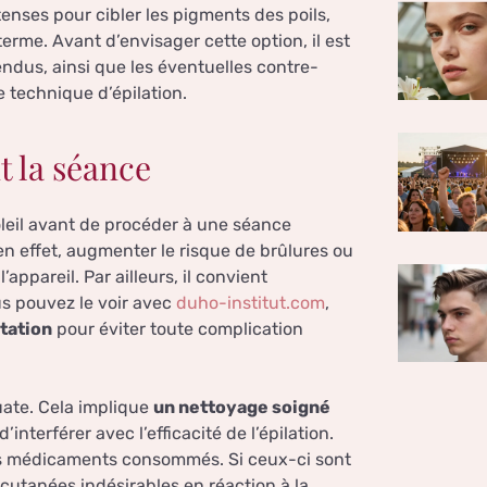
enses pour cibler les pigments des poils,
erme. Avant d’envisager cette option, il est
ndus, ainsi que les éventuelles contre-
te technique d’épilation.
t la séance
soleil avant de procéder à une séance
 en effet, augmenter le risque de brûlures ou
appareil. Par ailleurs, il convient
s pouvez le voir avec
duho-institut.com
,
itation
pour éviter toute complication
uate. Cela implique
un nettoyage soigné
interférer avec l’efficacité de l’épilation.
 les médicaments consommés. Si ceux-ci sont
cutanées indésirables en réaction à la