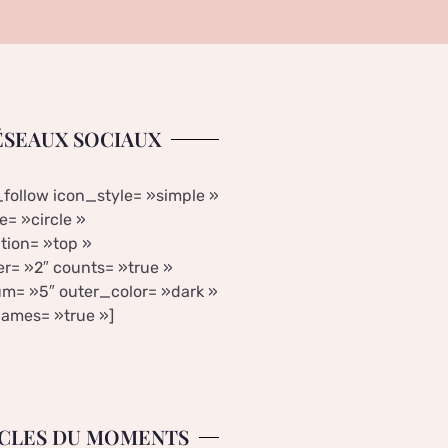
ÉSEAUX SOCIAUX
_follow icon_style= »simple »
= »circle »
tion= »top »
r= »2″ counts= »true »
m= »5″ outer_color= »dark »
ames= »true »]
CLES DU MOMENTS