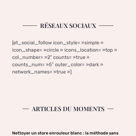
RÉSEAUX SOCIAUX
[et_social_follow icon_style= »simple »
icon_shape= »circle » icons_location= »top »
col_number= »2″ counts= »true »
counts_num= »5″ outer_color= »dark »
network_names= »true »]
ARTICLES DU MOMENTS
Nettoyer un store enrouleur blanc : la méthode sans