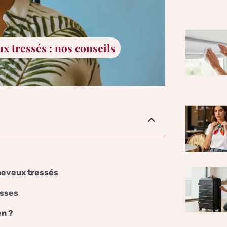
ux tressés : nos conseils
cheveux tressés
esses
en ?