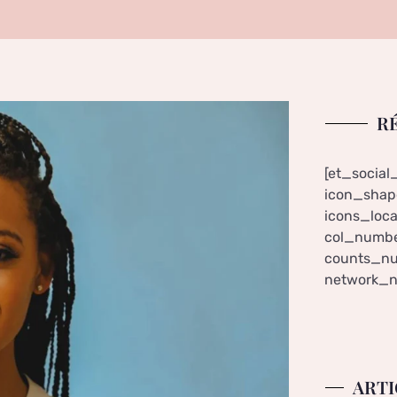
R
[et_social
icon_shape
icons_loca
col_numbe
counts_nu
network_n
ARTI