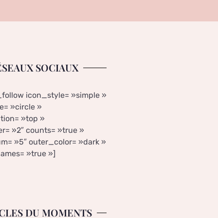
ÉSEAUX SOCIAUX
_follow icon_style= »simple »
= »circle »
tion= »top »
r= »2″ counts= »true »
m= »5″ outer_color= »dark »
ames= »true »]
CLES DU MOMENTS