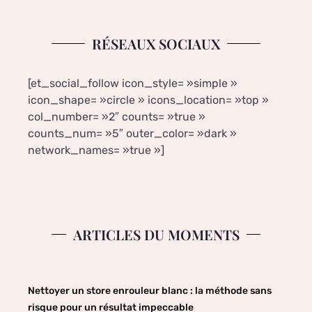
RÉSEAUX SOCIAUX
[et_social_follow icon_style= »simple »
icon_shape= »circle » icons_location= »top »
col_number= »2″ counts= »true »
counts_num= »5″ outer_color= »dark »
network_names= »true »]
ARTICLES DU MOMENTS
Nettoyer un store enrouleur blanc : la méthode sans
risque pour un résultat impeccable