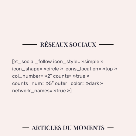
RÉSEAUX SOCIAUX
[et_social_follow icon_style= »simple »
icon_shape= »circle » icons_location= »top »
col_number= »2″ counts= »true »
counts_num= »5″ outer_color= »dark »
network_names= »true »]
ARTICLES DU MOMENTS