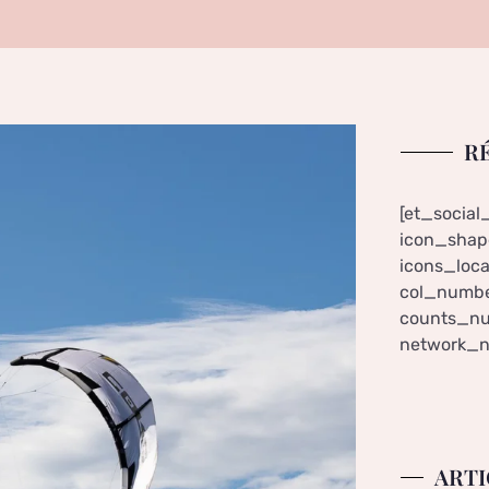
R
[et_social
icon_shape
icons_loca
col_numbe
counts_nu
network_n
ARTI