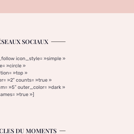
ÉSEAUX SOCIAUX
_follow icon_style= »simple »
= »circle »
tion= »top »
r= »2″ counts= »true »
m= »5″ outer_color= »dark »
ames= »true »]
CLES DU MOMENTS