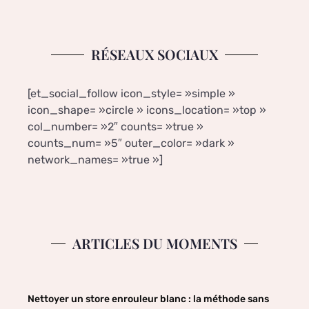
RÉSEAUX SOCIAUX
[et_social_follow icon_style= »simple »
icon_shape= »circle » icons_location= »top »
col_number= »2″ counts= »true »
counts_num= »5″ outer_color= »dark »
network_names= »true »]
ARTICLES DU MOMENTS
Nettoyer un store enrouleur blanc : la méthode sans