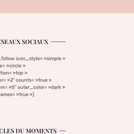
ÉSEAUX SOCIAUX
_follow icon_style= »simple »
= »circle »
tion= »top »
r= »2″ counts= »true »
m= »5″ outer_color= »dark »
ames= »true »]
CLES DU MOMENTS