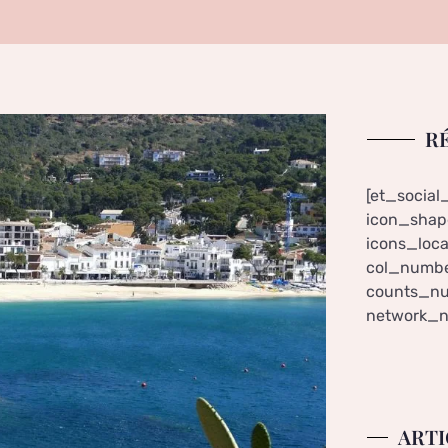
R
[et_social
icon_shape
icons_loca
col_numbe
counts_nu
network_n
ARTI