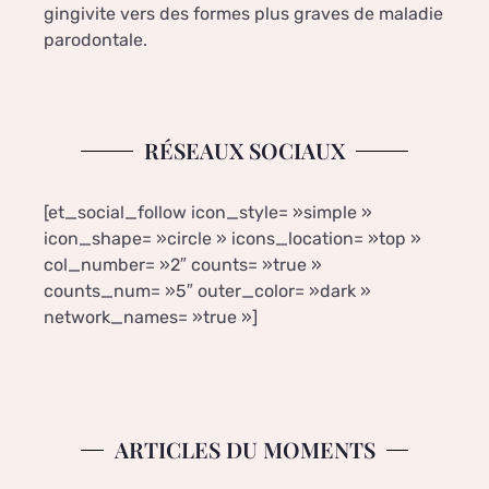
gingivite vers des formes plus graves de maladie
parodontale.
RÉSEAUX SOCIAUX
[et_social_follow icon_style= »simple »
icon_shape= »circle » icons_location= »top »
col_number= »2″ counts= »true »
counts_num= »5″ outer_color= »dark »
network_names= »true »]
ARTICLES DU MOMENTS