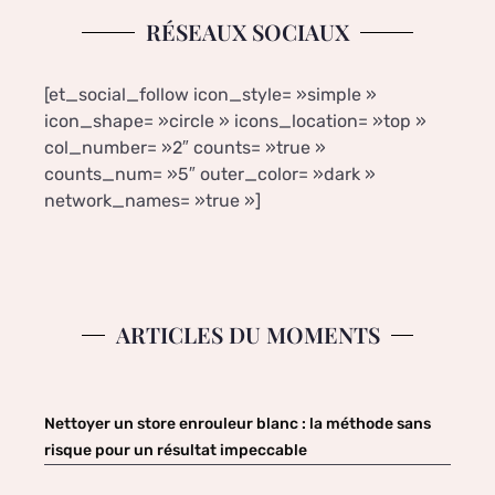
RÉSEAUX SOCIAUX
[et_social_follow icon_style= »simple »
icon_shape= »circle » icons_location= »top »
col_number= »2″ counts= »true »
counts_num= »5″ outer_color= »dark »
network_names= »true »]
ARTICLES DU MOMENTS
Nettoyer un store enrouleur blanc : la méthode sans
risque pour un résultat impeccable