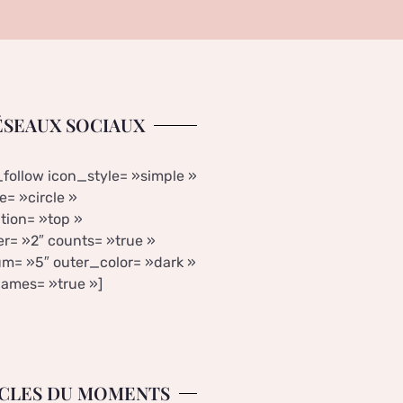
ÉSEAUX SOCIAUX
_follow icon_style= »simple »
= »circle »
tion= »top »
r= »2″ counts= »true »
m= »5″ outer_color= »dark »
ames= »true »]
CLES DU MOMENTS