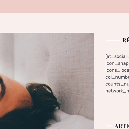
R
[et_social
icon_shape
icons_loca
col_numbe
counts_nu
network_n
ARTI