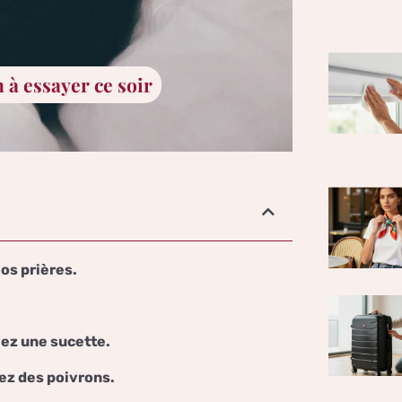
à essayer ce soir
os prières.
yez une sucette.
ez des poivrons.