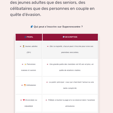
des jeunes adultes que des seniors, des
célibataires que des personnes en couple en
quête d’évasion.
Qui peut s’inscrire sur Superencontre ?
PROFIL
DESCRIPTION
Jeunes adultes
Dès la majorité, chacun peut s’inscrire pour vivre ses
(18+)
premières rencontres.
Personnes
Une grande partie des membres ont 40 ans et plus, en
matures & seniors
quête de relations stables.
Le public principal : ceux qui cherchent l’amour ou une
Célibataires
belle complicité.
Divorcé(e)s ou
Prêt(e)s à tourner la page et à se relancer dans l’aventure
séparé(e)s
amoureuse.