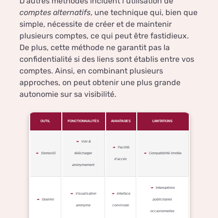
D’autres méthodes incluent l’utilisation de
comptes alternatifs
, une technique qui, bien que
simple, nécessite de créer et de maintenir
plusieurs comptes, ce qui peut être fastidieux.
De plus, cette méthode ne garantit pas la
confidentialité si des liens sont établis entre vos
comptes. Ainsi, en combinant plusieurs
approches, on peut obtenir une plus grande
autonomie sur sa visibilité.
OUTIL
FONCTIONNALITÉS
AVANTAGES
LIMITATIONS
Voir &
Facilité
StoriesIG
télécharger
Compatibilité limitée
d’accès
anonymement
Interruptions
Visualisation
Interface
Gramho
publicitaires
anonyme
conviviale
occasionnelles