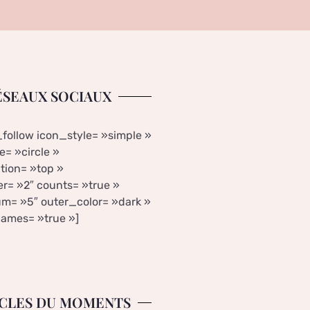
ÉSEAUX SOCIAUX
_follow icon_style= »simple »
= »circle »
tion= »top »
r= »2″ counts= »true »
m= »5″ outer_color= »dark »
ames= »true »]
CLES DU MOMENTS