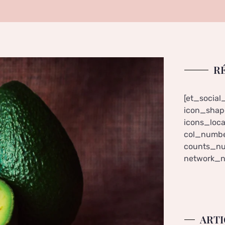
R
[et_social
icon_shape
icons_loca
col_numbe
counts_nu
network_n
ARTI