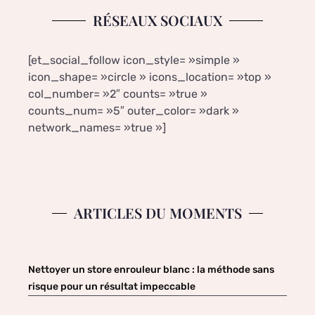
RÉSEAUX SOCIAUX
[et_social_follow icon_style= »simple »
icon_shape= »circle » icons_location= »top »
col_number= »2″ counts= »true »
counts_num= »5″ outer_color= »dark »
network_names= »true »]
ARTICLES DU MOMENTS
Nettoyer un store enrouleur blanc : la méthode sans
risque pour un résultat impeccable