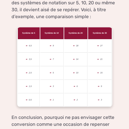
des systèmes de notation sur 5, 10, 20 ou même
30, il devient aisé de se repérer. Voici, à titre
d’exemple, une comparaison simple :
Système de 5
Système de 10
Système de 20
Système de 30
4,5
9
18
27
3,5
7
14
21
2,5
5
10
15
1,5
3
6
9
0,5
1
2
3
En conclusion, pourquoi ne pas envisager cette
conversion comme une occasion de repenser