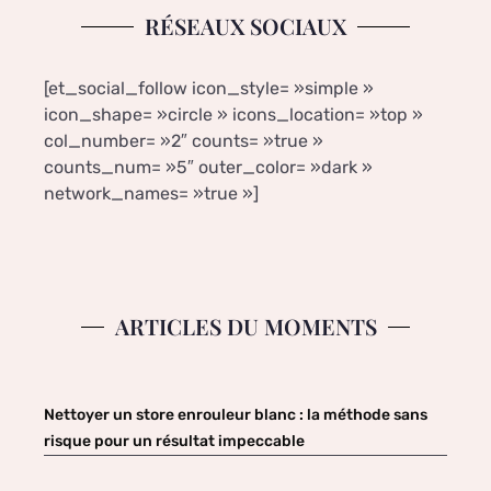
RÉSEAUX SOCIAUX
[et_social_follow icon_style= »simple »
icon_shape= »circle » icons_location= »top »
col_number= »2″ counts= »true »
counts_num= »5″ outer_color= »dark »
network_names= »true »]
ARTICLES DU MOMENTS
Nettoyer un store enrouleur blanc : la méthode sans
risque pour un résultat impeccable