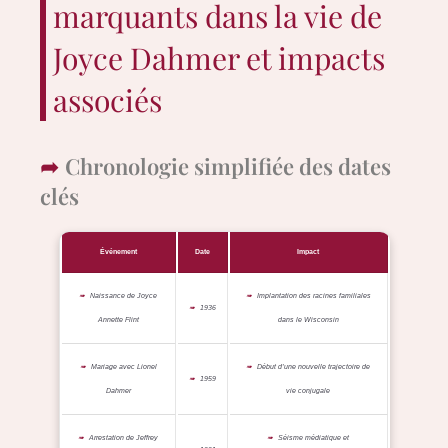
marquants dans la vie de
Joyce Dahmer et impacts
associés
Chronologie simplifiée des dates
clés
Événement
Date
Impact
Naissance de Joyce
Implantation des racines familiales
1936
Annette Flint
dans le Wisconsin
Mariage avec Lionel
Début d’une nouvelle trajectoire de
1959
Dahmer
vie conjugale
Arrestation de Jeffrey
Séisme médiatique et