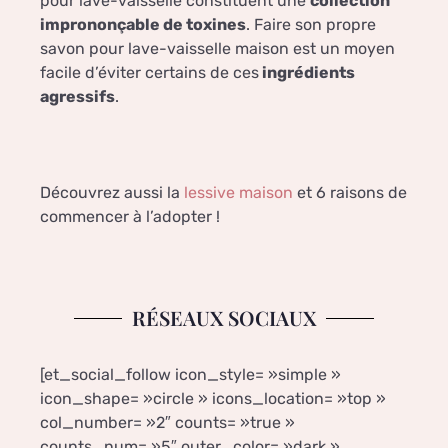
pour lave-vaisselle constituent une
collection
imprononçable de toxines
. Faire son propre
savon pour lave-vaisselle maison est un moyen
facile d’éviter certains de ces
ingrédients
agressifs
.
Découvrez aussi la
lessive maison
et 6 raisons de
commencer à l’adopter !
RÉSEAUX SOCIAUX
[et_social_follow icon_style= »simple »
icon_shape= »circle » icons_location= »top »
col_number= »2″ counts= »true »
counts_num= »5″ outer_color= »dark »