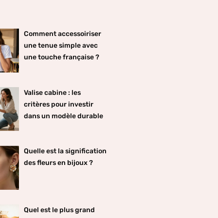
Comment accessoiriser
une tenue simple avec
une touche française ?
Valise cabine : les
critères pour investir
dans un modèle durable
Quelle est la signification
des fleurs en bijoux ?
Quel est le plus grand