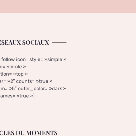
ÉSEAUX SOCIAUX
_follow icon_style= »simple »
= »circle »
tion= »top »
r= »2″ counts= »true »
m= »5″ outer_color= »dark »
ames= »true »]
CLES DU MOMENTS