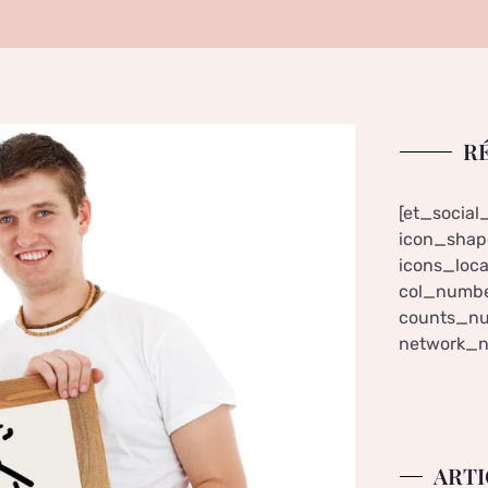
R
[et_social
icon_shape
icons_loca
col_numbe
counts_nu
network_n
ARTI