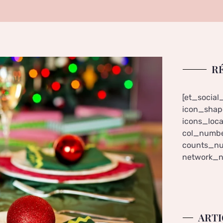
R
[et_social
icon_shape
icons_loca
col_numbe
counts_nu
network_n
ARTI