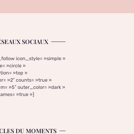
ÉSEAUX SOCIAUX
_follow icon_style= »simple »
= »circle »
tion= »top »
r= »2″ counts= »true »
m= »5″ outer_color= »dark »
ames= »true »]
CLES DU MOMENTS