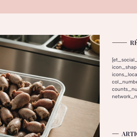
R
[et_social
icon_shape
icons_loca
col_numbe
counts_nu
network_n
ARTI