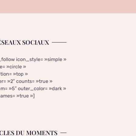
ÉSEAUX SOCIAUX
_follow icon_style= »simple »
= »circle »
tion= »top »
r= »2″ counts= »true »
m= »5″ outer_color= »dark »
ames= »true »]
CLES DU MOMENTS