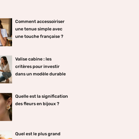
Comment accessoiriser
une tenue simple avec
une touche française ?
Valise cabine : les
critères pour investir
dans un modèle durable
Quelle est la signification
des fleurs en bijoux ?
Quel est le plus grand