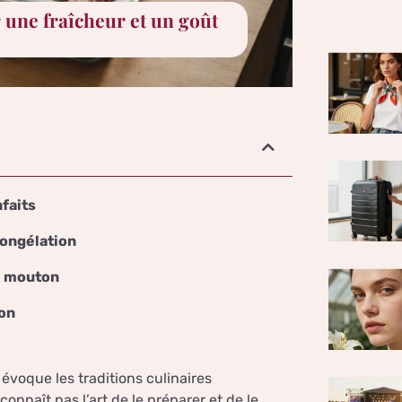
une fraîcheur et un goût
nfaits
congélation
e mouton
ion
évoque les traditions culinaires
onnaît pas l’art de le préparer et de le