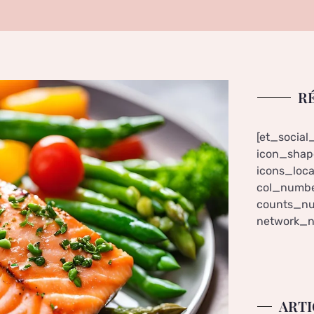
R
[et_social
icon_shape
icons_loca
col_numbe
counts_nu
network_n
ARTI