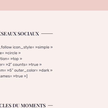
ÉSEAUX SOCIAUX
_follow icon_style= »simple »
= »circle »
tion= »top »
r= »2″ counts= »true »
m= »5″ outer_color= »dark »
ames= »true »]
CLES DU MOMENTS