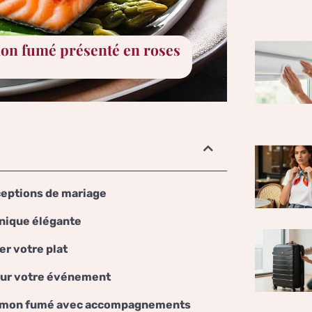
on fumé présenté en roses
ceptions de mariage
hnique élégante
r votre plat
pour votre événement
 saumon fumé avec accompagnements