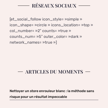
RÉSEAUX SOCIAUX
[et_social_follow icon_style= »simple »
icon_shape= »circle » icons_location= »top »
col_number= »2″ counts= »true »
counts_num= »5″ outer_color= »dark »
network_names= »true »]
ARTICLES DU MOMENTS
Nettoyer un store enrouleur blanc : la méthode sans
risque pour un résultat impeccable