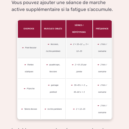
Vous pouvez ajouter une séance de marche
active supplémentaire si la fatigue s’accumule.
SÉRIES /
EXERCICE
MUSCLES CIBLÉS
FRÉQUENCE
RÉPÉTITIONS
fessiers,
2 × 10–12 → 3 ×
2 fois /
Pont fessier
ischio‑jambiers
12–15
semaine
Fentes
quadriceps,
2 × 8–10 par
2 fois /
statiques
fessiers
jambe
semaine
gainage
30–45 s × 2 →
2 fois /
Planche
profond
45–60 s × 3
semaine
2 fois /
Talons‑fesses
ischio‑jambiers
2 × 12–15
semaine