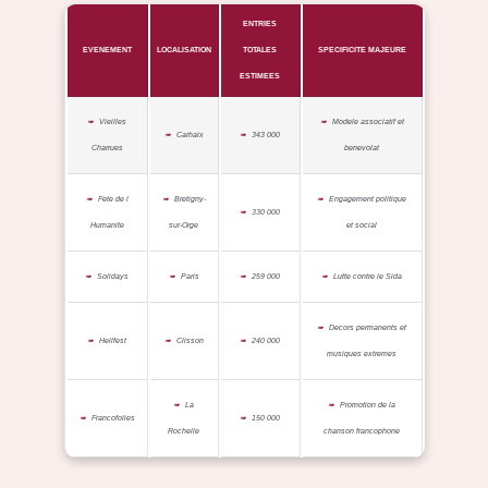
ENTRIES
EVENEMENT
LOCALISATION
TOTALES
SPECIFICITE MAJEURE
ESTIMEES
Vieilles
Modele associatif et
Carhaix
343 000
Charrues
benevolat
Fete de l
Bretigny-
Engagement politique
330 000
Humanite
sur-Orge
et social
Solidays
Paris
259 000
Lutte contre le Sida
Decors permanents et
Hellfest
Clisson
240 000
musiques extremes
La
Promotion de la
Francofolies
150 000
Rochelle
chanson francophone