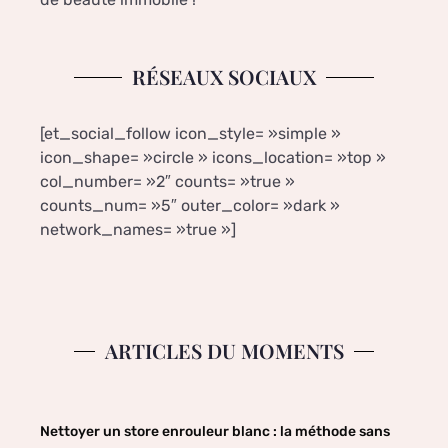
RÉSEAUX SOCIAUX
[et_social_follow icon_style= »simple »
icon_shape= »circle » icons_location= »top »
col_number= »2″ counts= »true »
counts_num= »5″ outer_color= »dark »
network_names= »true »]
ARTICLES DU MOMENTS
Nettoyer un store enrouleur blanc : la méthode sans