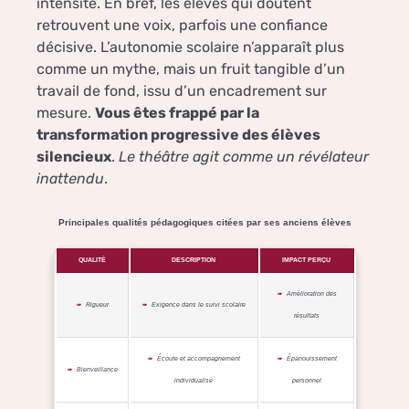
intensité. En bref, les élèves qui doutent
retrouvent une voix, parfois une confiance
décisive. L’autonomie scolaire n’apparaît plus
comme un mythe, mais un fruit tangible d’un
travail de fond, issu d’un encadrement sur
mesure.
Vous êtes frappé par la
transformation progressive des élèves
silencieux
.
Le théâtre agit comme un révélateur
inattendu
.
Principales qualités pédagogiques citées par ses anciens élèves
QUALITÉ
DESCRIPTION
IMPACT PERÇU
Amélioration des
Rigueur
Exigence dans le suivi scolaire
résultats
Écoute et accompagnement
Épanouissement
Bienveillance
individualisé
personnel