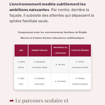
L’environnement modèle subtilement les
ambitions naissantes
. Par contre, derrière la
façade, il subsiste des attentes qui dépassent la
sphère familiale seule.
Comparaison entre les environnements familiaux de Brigitte
Macron et d’autres femmes éducatrices emblématiques
IMPORTANCE DE
NOM
ORIGINE FAMILIALE
CONTEXTE RÉGIONAL
L’ÉDUCATION
Brigitte
Bourgeoise,
Amiens,
Très forte
Macron
chocolatiers réputés
dynamique culturelle
Marie
Instituteur,
Pologne,
Essentielle
Curie
musicienne
ambiance studieuse
Le parcours scolaire et