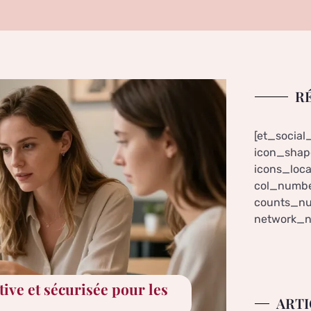
R
[et_social
icon_shape
icons_loca
col_numbe
counts_nu
network_n
ive et sécurisée pour les
ARTI