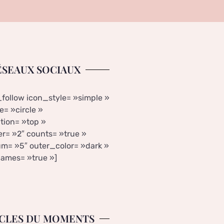
ÉSEAUX SOCIAUX
_follow icon_style= »simple »
= »circle »
tion= »top »
r= »2″ counts= »true »
m= »5″ outer_color= »dark »
ames= »true »]
CLES DU MOMENTS