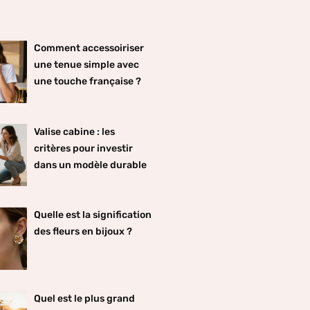
Comment accessoiriser
une tenue simple avec
une touche française ?
Valise cabine : les
critères pour investir
dans un modèle durable
Quelle est la signification
des fleurs en bijoux ?
Quel est le plus grand