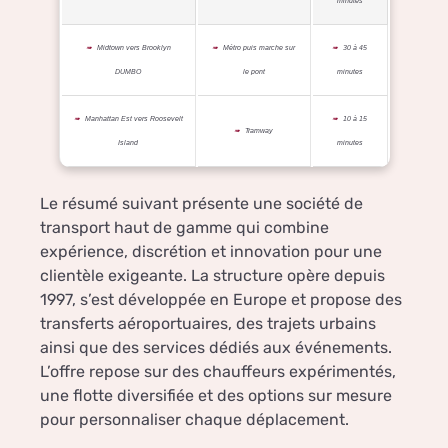
minutes
Midtown vers Brooklyn
Métro puis marche sur
30 à 45
DUMBO
le pont
minutes
Manhattan Est vers Roosevelt
10 à 15
Tramway
Island
minutes
Le résumé suivant présente une société de
transport haut de gamme qui combine
expérience, discrétion et innovation pour une
clientèle exigeante. La structure opère depuis
1997, s’est développée en Europe et propose des
transferts aéroportuaires, des trajets urbains
ainsi que des services dédiés aux événements.
L’offre repose sur des chauffeurs expérimentés,
une flotte diversifiée et des options sur mesure
pour personnaliser chaque déplacement.