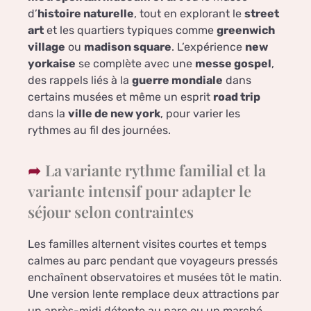
d’
histoire naturelle
, tout en explorant le
street
art
et les quartiers typiques comme
greenwich
village
ou
madison square
. L’expérience
new
yorkaise
se complète avec une
messe gospel
,
des rappels liés à la
guerre mondiale
dans
certains musées et même un esprit
road trip
dans la
ville de new york
, pour varier les
rythmes au fil des journées.
La variante rythme familial et la
variante intensif pour adapter le
séjour selon contraintes
Les familles alternent visites courtes et temps
calmes au parc pendant que voyageurs pressés
enchaînent observatoires et musées tôt le matin.
Une version lente remplace deux attractions par
un après-midi détente au parc ou un marché