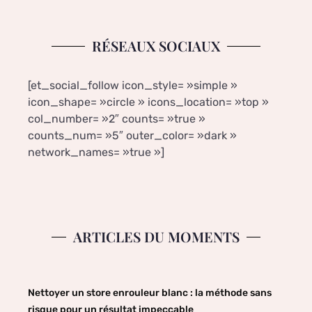
RÉSEAUX SOCIAUX
[et_social_follow icon_style= »simple »
icon_shape= »circle » icons_location= »top »
col_number= »2″ counts= »true »
counts_num= »5″ outer_color= »dark »
network_names= »true »]
ARTICLES DU MOMENTS
Nettoyer un store enrouleur blanc : la méthode sans
risque pour un résultat impeccable