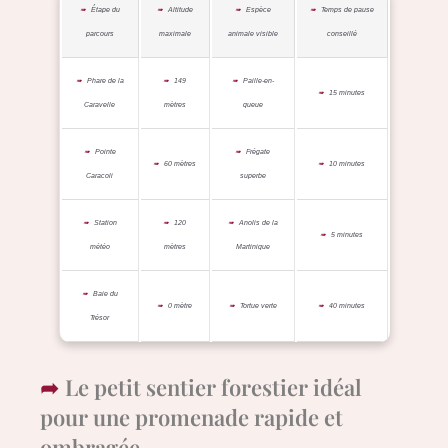
Étape du
Altitude
Espèce
Temps de pause
parcours
maximale
animale visible
conseillé
Phare de la
149
Paille-en-
15 minutes
Caravelle
mètres
queue
Pointe
Frégate
60 mètres
10 minutes
Caracoli
superbe
Station
120
Anolis de la
5 minutes
météo
mètres
Martinique
Baie du
0 mètre
Tortue verte
40 minutes
Trésor
Le petit sentier forestier idéal
pour une promenade rapide et
ombragée