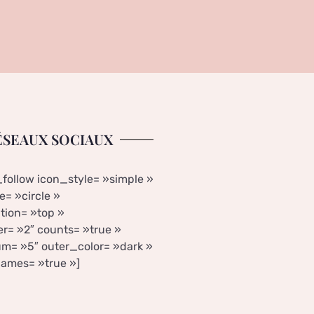
ÉSEAUX SOCIAUX
_follow icon_style= »simple »
= »circle »
tion= »top »
r= »2″ counts= »true »
m= »5″ outer_color= »dark »
ames= »true »]