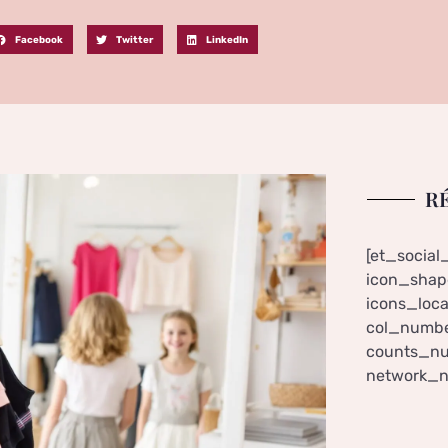
Facebook
Twitter
LinkedIn
R
[et_social
icon_shape
icons_loca
col_numbe
counts_nu
network_n