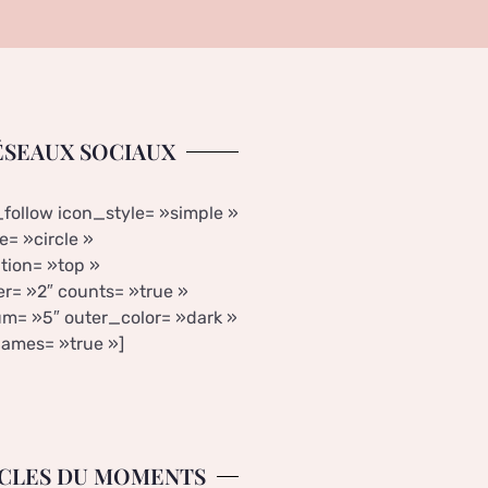
ÉSEAUX SOCIAUX
_follow icon_style= »simple »
= »circle »
tion= »top »
r= »2″ counts= »true »
m= »5″ outer_color= »dark »
ames= »true »]
CLES DU MOMENTS