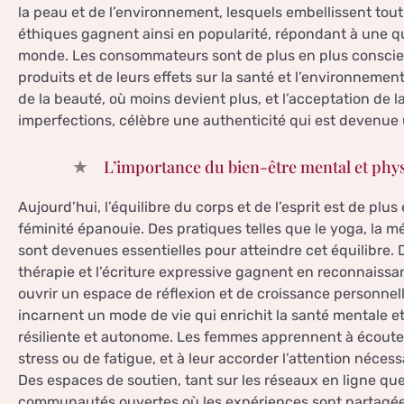
la peau et de l’environnement, lesquels embellissent tou
éthiques gagnent ainsi en popularité, répondant à une qu
monde. Les consommateurs sont de plus en plus conscient
produits et de leurs effets sur la santé et l’environne
de la beauté, où moins devient plus, et l’acceptation de 
imperfections, célèbre une authenticité qui est devenu
L’importance du bien-être mental et phy
Aujourd’hui, l’équilibre du corps et de l’esprit est de pl
féminité épanouie. Des pratiques telles que le yoga, la m
sont devenues essentielles pour atteindre cet équilibre. 
thérapie et l’écriture expressive gagnent en reconnaissa
ouvrir un espace de réflexion et de croissance personnell
incarnent un mode de vie qui enrichit la santé mentale et
résiliente et autonome. Les femmes apprennent à écouter 
stress ou de fatigue, et à leur accorder l’attention néces
Des espaces de soutien, tant sur les réseaux en ligne q
communautés ouvertes où les expériences sont partagées