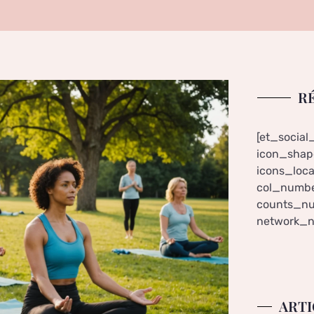
R
[et_social
icon_shape
icons_loca
col_numbe
counts_nu
network_n
ARTI