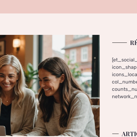
R
[et_social
icon_shape
icons_loca
col_numbe
counts_nu
network_n
ARTI