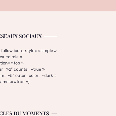
ÉSEAUX SOCIAUX
_follow icon_style= »simple »
= »circle »
tion= »top »
r= »2″ counts= »true »
m= »5″ outer_color= »dark »
ames= »true »]
CLES DU MOMENTS