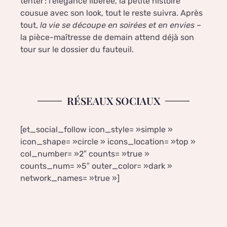
tenter : l’élégance libérée, la petite histoire
cousue avec son look, tout le reste suivra. Après
tout,
la vie se découpe en soirées et en envies
–
la pièce-maîtresse de demain attend déjà son
tour sur le dossier du fauteuil.
RÉSEAUX SOCIAUX
[et_social_follow icon_style= »simple »
icon_shape= »circle » icons_location= »top »
col_number= »2″ counts= »true »
counts_num= »5″ outer_color= »dark »
network_names= »true »]