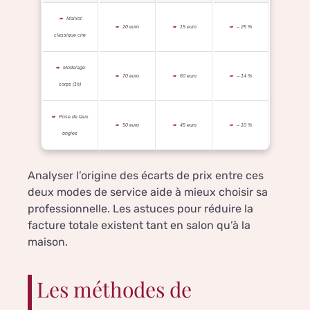
Maillot
20 euro
15 euro
– 25 %
classique cire
Modelage
70 euro
60 euro
– 14 %
corps (1h)
Pose de faux
50 euro
45 euro
– 10 %
ongles
Analyser l’origine des écarts de prix entre ces
deux modes de service aide à mieux choisir sa
professionnelle. Les astuces pour réduire la
facture totale existent tant en salon qu’à la
maison.
Les méthodes de