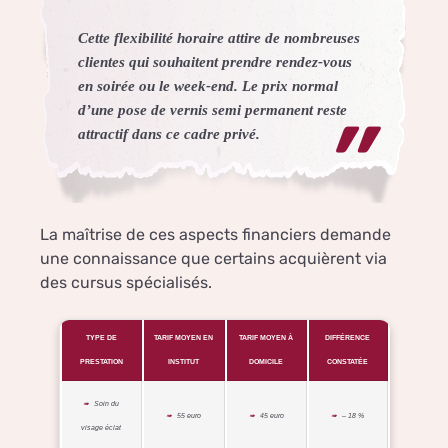
Cette flexibilité horaire attire de nombreuses
clientes qui souhaitent prendre rendez-vous
en soirée ou le week-end. Le prix normal
d’une pose de vernis semi permanent reste
attractif dans ce cadre privé.
La maîtrise de ces aspects financiers demande
une connaissance que certains acquièrent via
des cursus spécialisés.
TYPE DE
TARIF MOYEN EN
TARIF MOYEN À
DIFFÉRENCE
PRESTATION
INSTITUT
DOMICILE
CONSTATÉE
Soin du
55 euro
45 euro
– 18 %
visage éclat