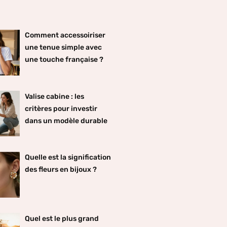
Comment accessoiriser
une tenue simple avec
une touche française ?
Valise cabine : les
critères pour investir
dans un modèle durable
Quelle est la signification
des fleurs en bijoux ?
Quel est le plus grand