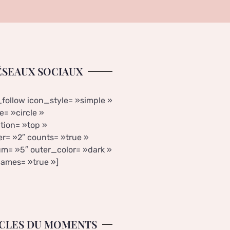
ÉSEAUX SOCIAUX
_follow icon_style= »simple »
= »circle »
tion= »top »
r= »2″ counts= »true »
m= »5″ outer_color= »dark »
ames= »true »]
CLES DU MOMENTS