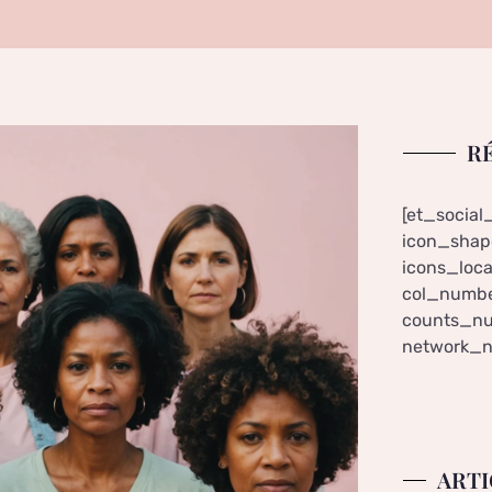
R
[et_social
icon_shape
icons_loca
col_numbe
counts_nu
network_n
ARTI